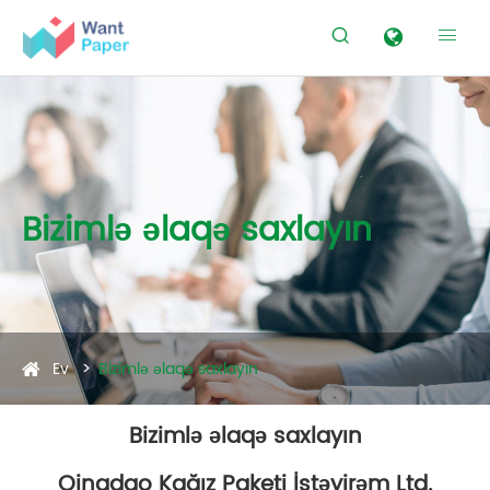


Bizimlə əlaqə saxlayın
Ev
Bizimlə əlaqə saxlayın
Bizimlə əlaqə saxlayın
Qingdao Kağız Paketi İstəyirəm Ltd.