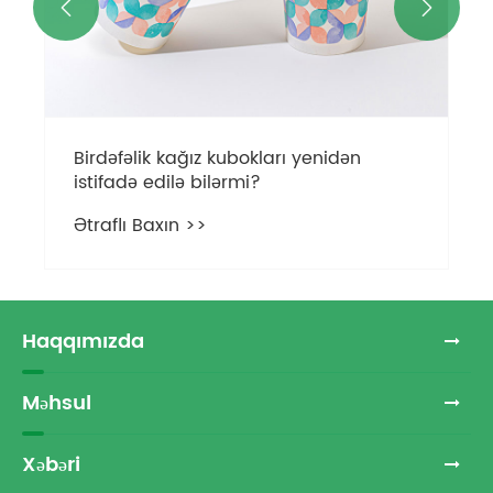


Birdəfəlik kağız kubokları yenidən
istifadə edilə bilərmi?
Ətraflı Baxın >>
Haqqımızda
Məhsul
Xəbəri