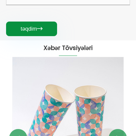
təqdim

Xəbər Tövsiyələri