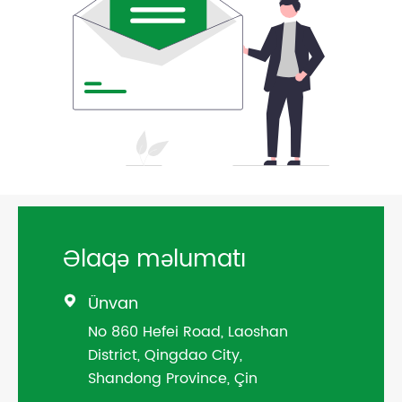
Əlaqə məlumatı
Ünvan

No 860 Hefei Road, Laoshan
District, Qingdao City,
Shandong Province, Çin