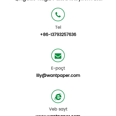
Tel
+86-13793257636
E-poçt
lily@wantpaper.com
Veb sayt