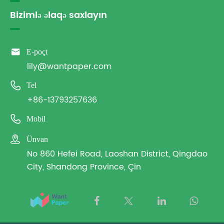
Bizimlə əlaqə saxlayın

E-poçt
lily@wantpaper.com

Tel
+86-13793257636

Mobil

Ünvan
No 860 Hefei Road, Laoshan District, Qingdao
City, Shandong Province, Çin