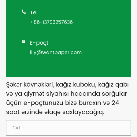
Tel

+86-13793257636
E-poçt

lily@wantpaper.com
Şəkər kövnəkləri, kağız kuboku, kağız qabı
və ya qiymət siyahısı haqqında sorğular
üçün e-poçtunuzu bizə buraxın və 24
saat ərzində əlaqə saxlayacağıq.