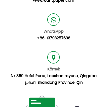
www.wantpaper.com
WhatsApp
+86-13793257636
Kömək
№ 860 Hefei Road, Laoshan rayonu, Qingdao
şəhəri, Shandong Province, Çin