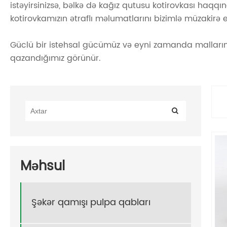
istəyirsinizsə, bəlkə də kağız qutusu kotirovkası haqq
kotirovkamızın ətraflı məlumatlarını bizimlə müzakirə 
Güclü bir istehsal gücümüz və eyni zamanda malların
qazandığımız görünür.
Məhsul
Şəkər qamışı pulpa qabları