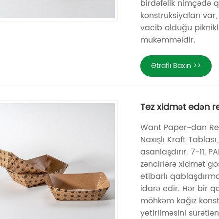
birdəfəlik nimçədə qi
konstruksiyaları var,
vacib olduğu piknikl
mükəmməldir.
Ətraflı Baxın >>
Tez xidmət edən re
Want Paper-dan Res
Naxışlı Kraft Tablas
asanlaşdırır. 7-11, 
zəncirlərə xidmət göst
etibarlı qablaşdırm
idarə edir. Hər bir q
möhkəm kağız konstruk
yetirilməsini sürətl