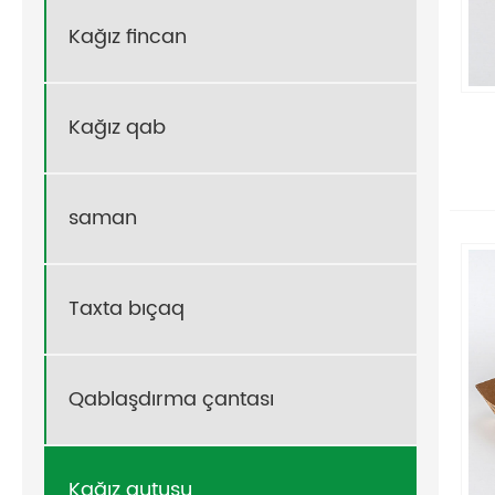
Kağız fincan
Kağız qab
saman
Taxta bıçaq
Qablaşdırma çantası
Kağız qutusu