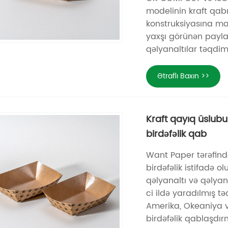
modelinin kraft qabı,
konstruksiyasına ma
yaxşı görünən payla
qəlyanaltılar təqdim 
Ətraflı Baxın >>
Kraft qayıq üslu
birdəfəlik qab
Want Paper tərəfind
birdəfəlik istifadə
qəlyanaltı və qəlyan
ci ildə yaradılmış tə
Amerika, Okeaniya v
birdəfəlik qablaşdırm