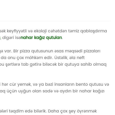
ək keyfiyyətli və ekoloji cəhətdən təmiz qablaşdırma
u
, digəri isə
nahar kağız qutuları
.
qə var. Bir pizza qutusunun əsas məqsədi pizzaları
 da onu çox möhkəm edir. Üstəlik, əla neft
 bu şərtlərə tab gətirə biləcək bir qutuya sahib olmaq
i hər cür yemək, və ya bəzi insanların bento qutusu və
ımaq üçün uyğun olan sadə və aydın bir nahar kağızı
əşmələri təqdim edə bilərik. Daha çox şey öyrənmək