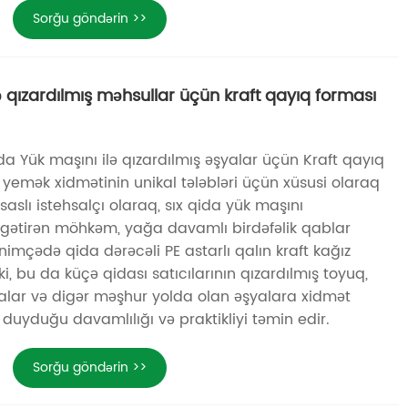
Sorğu göndərin >>
ə qızardılmış məhsullar üçün kraft qayıq forması
 Yük maşını ilə qızardılmış əşyalar üçün Kraft qayıq
yemək xidmətinin unikal tələbləri üçün xüsusi olaraq
saslı istehsalçı olaraq, sıx qida yük maşını
 gətirən möhkəm, yağa davamlı birdəfəlik qablar
 nimçədə qida dərəcəli PE astarlı qalın kraft kağız
ki, bu da küçə qidası satıcılarının qızardılmış toyuq,
ar və digər məşhur yolda olan əşyalara xidmət
uyduğu davamlılığı və praktikliyi təmin edir.
Sorğu göndərin >>