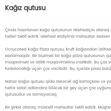
Kağız qutusu
Çində hazırlanan kağız qutusunun istehsalçısı olaraq
həlləri təklif edirik. İstehsal etdiyimiz məhsullar əsasən 
Ocrucated Kağız Pizza qutusu, kruft kağızından istifad
saxlamaqdır. Bir büzməli bir kağız pizza qutusunun qu
müqaviməti və istilik müqavimətinə malikdir. Bu çox vac
funksionallığı üçün çox vacibdir. Bu, içəridə pizza b
Nahar kağızı qutusu qida dərəcəli ağ kartoçkası və ya
hətta salat adlandıra biləcək bir şey üçün çox uyğun
qutusudur və sızmayacaq.
Bir şirkət olaraq, müxtəlif məhsullar təklif edirik. Mü