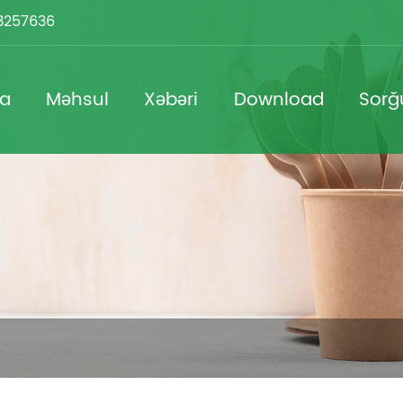
3257636
da
Məhsul
Xəbəri
Download
Sorğ