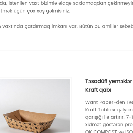
ında, istənilən vaxt bizimlə əlaqə saxlamaqdan çekinmeyi
etmək üçün çox xoş gəlmisiniz.
 vaxtında çatdırmaq imkanı var. Bütün bu amillər səbəb
Təsadüfi yeməklər
Kraft qabı
Want Paper-dən Təs
Kraft Tablası qəlyan
qarışığı ilə artırır
xidmət göstərən prem
OK COMPOST və ISO900