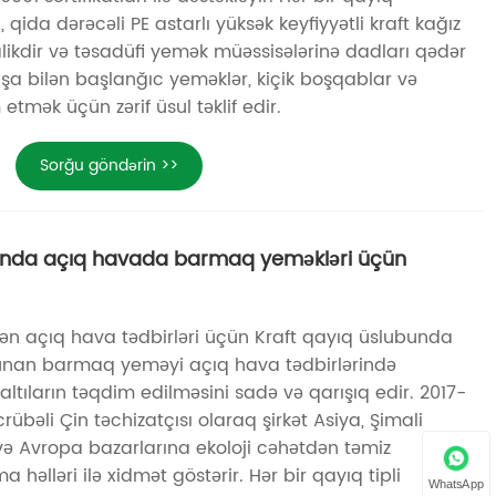
 qida dərəcəli PE astarlı yüksək keyfiyyətli kraft kağız
likdir və təsadüfi yemək müəssisələrinə dadları qədər
şa bilən başlanğıc yeməklər, kiçik boşqablar və
etmək üçün zərif üsul təklif edir.
Sorğu göndərin >>
bunda açıq havada barmaq yeməkləri üçün
ən açıq hava tədbirləri üçün Kraft qayıq üslubunda
 olunan barmaq yeməyi açıq hava tədbirlərində
altıların təqdim edilməsini sadə və qarışıq edir. 2017-
crübəli Çin təchizatçısı olaraq şirkət Asiya, Şimali
ə Avropa bazarlarına ekoloji cəhətdən təmiz
a həlləri ilə xidmət göstərir. Hər bir qayıq tipli
WhatsApp