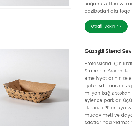
soğan üzükləri və mo
cazibədarlıqla təqd
Ətraflı Baxın >>
Güzəştli Stend Sev
Professional Çin Kr
Standının Sevimlilə
əməliyyatlarının təl
qablaşdırmasını təqd
milyon kağız stəkan 
əyləncə parkları üçü
dərəcəli PE örtüyü v
müqaviməti və dayanı
saatlarında xidmətin