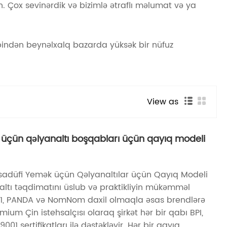
n. Çox sevinərdik və bizimlə ətraflı məlumat və ya
indən beynəlxalq bazarda yüksək bir nüfuz
View as
 üçün qəlyanaltı boşqabları üçün qayıq modeli
adüfi Yemək üçün Qəlyanaltılar üçün Qayıq Modeli
altı təqdimatını üslub və praktikliyin mükəmməl
. 7-11, PANDA və NomNom daxil olmaqla əsas brendlərə
ium Çin istehsalçısı olaraq şirkət hər bir qabı BPI,
1 sertifikatları ilə dəstəkləyir. Hər bir qayıq