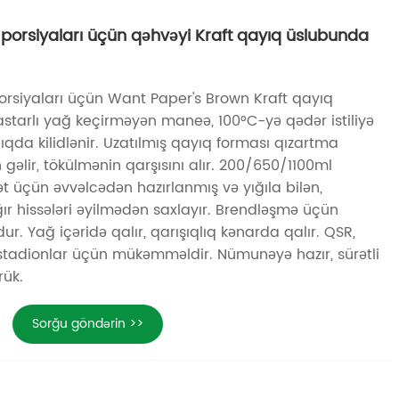
 porsiyaları üçün qəhvəyi Kraft qayıq üslubunda
porsiyaları üçün Want Paper's Brown Kraft qayıq
starlı yağ keçirməyən maneə, 100°C-yə qədər istiliyə
lıqda kilidlənir. Uzatılmış qayıq forması qızartma
gəlir, tökülmənin qarşısını alır. 200/650/1100ml
mət üçün əvvəlcədən hazırlanmış və yığıla bilən,
hissələri əyilmədən saxlayır. Brendləşmə üçün
. Yağ içəridə qalır, qarışıqlıq kənarda qalır. QSR,
 stadionlar üçün mükəmməldir. Nümunəyə hazır, sürətli
rük.
Sorğu göndərin >>