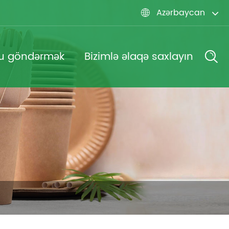
Azərbaycan

u göndərmək
Bizimlə əlaqə saxlayın