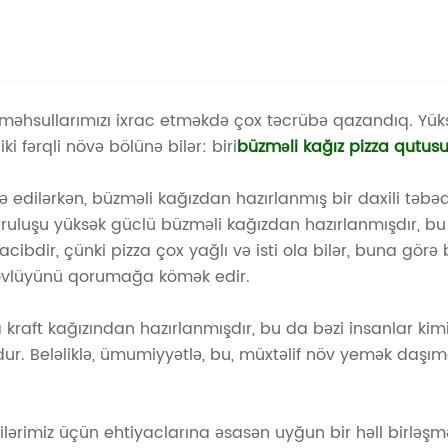
 məhsullarımızı ixrac etməkdə çox təcrübə qazandıq. Yüks
iki fərqli növə bölünə bilər: biri
büzməli kağız pizza qutus
ə edilərkən, büzməli kağızdan hazırlanmış bir daxili təbə
ruluşu yüksək güclü büzməli kağızdan hazırlanmışdır, bu
ibdir, çünki pizza çox yağlı və isti ola bilər, buna görə
ütövlüyünü qorumağa kömək edir.
 kraft kağızından hazırlanmışdır, bu da bəzi insanlar kim
dur. Beləliklə, ümumiyyətlə, bu, müxtəlif növ yemək daş
ştərilərimiz üçün ehtiyaclarına əsasən uyğun bir həll birl