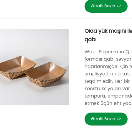
Ətraflı Baxın >>
Qida yük maşını il
qabı
Want Paper-dən Qida
forması qabı səyyar 
hazırlanmışdır. Çin ə
əməliyyatlarına tab
təqdim edir. Hər bir
konstruksiyaları var 
tempura, empanadal
etmək üçün ehtiyac d
Ətraflı Baxın >>