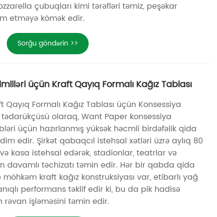
zzarella çubuqları kimi tərəfləri təmiz, peşəkar
im etməyə kömək edir.
Sorğu göndərin >>
imliləri üçün Kraft Qayıq Formalı Kağız Tablası
aft Qayıq Formalı Kağız Tablası üçün Konsessiya
ri tədarükçüsü olaraq, Want Paper konsessiya
əbləri üçün hazırlanmış yüksək həcmli birdəfəlik qida
im edir. Şirkət qabaqcıl istehsal xətləri üzrə aylıq 80
və kasa istehsal edərək, stadionlar, teatrlar və
n davamlı təchizatı təmin edir. Hər bir qabda qida
ə möhkəm kraft kağız konstruksiyası var, etibarlı yağ
qlı performans təklif edir ki, bu da pik hadisə
 rəvan işləməsini təmin edir.