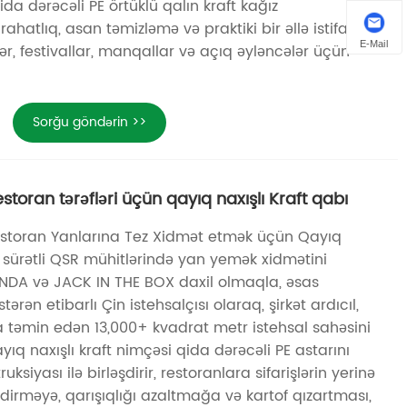
da dərəcəli PE örtüklü qalın kraft kağız
 rahatlıq, asan təmizləmə və praktiki bir əllə istifadənin
E-Mail
ər, festivallar, manqallar və açıq əyləncələr üçün
Sorğu göndərin >>
storan tərəfləri üçün qayıq naxışlı Kraft qabı
toran Yanlarına Tez Xidmət etmək üçün Qayıq
ı, sürətli QSR mühitlərində yan yemək xidmətini
PANDA və JACK IN THE BOX daxil olmaqla, əsas
ərən etibarlı Çin istehsalçısı olaraq, şirkət ardıcıl,
a təmin edən 13,000+ kvadrat metr istehsal sahəsini
ayıq naxışlı kraft nimçəsi qida dərəcəli PE astarını
siyası ilə birləşdirir, restoranlara sifarişlərin yerinə
əndirməyə, qarışıqlığı azaltmağa və kartof qızartması,