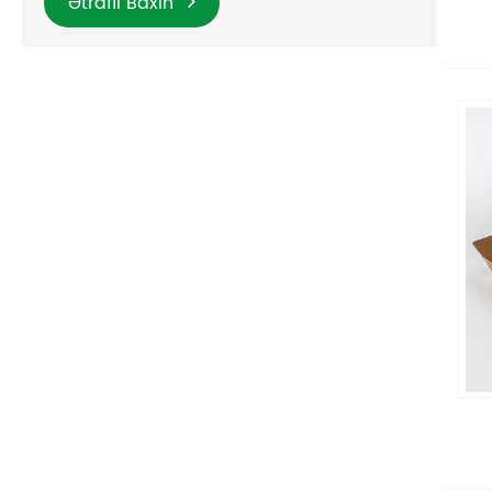
Ətraflı Baxın