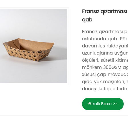
Fransız qızartması
qab
Fransız qızartması 
üslubunda qab: PE a
davamlı, xırtıldayan
uzunluqlarına uyğun 
ölçüləri, sürətli xid
möhkəm 300GSM ağır 
xüsusi çap mövcuddur
qida yük maşınları,
dönüş ilə toplu təda
Ətraflı Baxın >>