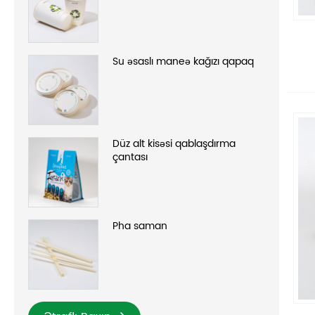
Su əsaslı maneə kağızı qapaq
Düz alt kisəsi qablaşdırma
çantası
Pha saman