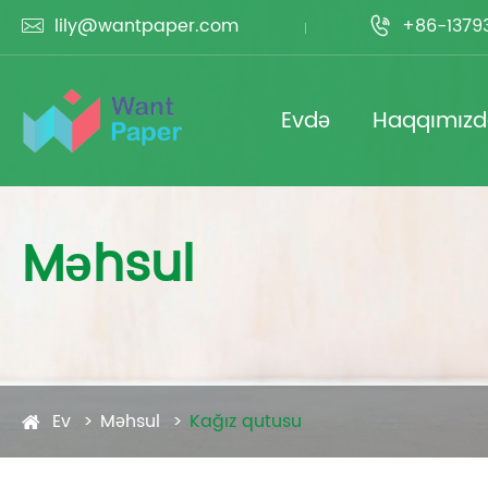
lily@wantpaper.com
+86-1379


Evdə
Haqqımız
Məhsul
Ev
Məhsul
Kağız qutusu