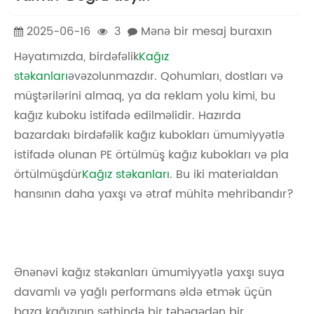
2025-06-16
3
Mənə bir mesaj buraxın
Həyatımızda, birdəfəlik
Kağız
stəkanları
əvəzolunmazdır. Qohumları, dostları və
müştərilərini almaq, ya da reklam yolu kimi, bu
kağız kuboku istifadə edilməlidir. Hazırda
bazardakı birdəfəlik kağız kubokları ümumiyyətlə
istifadə olunan PE örtülmüş kağız kubokları və pla
örtülmüşdür
Kağız stəkanları
. Bu iki materialdan
hansının daha yaxşı və ətraf mühitə mehribandır?
Ənənəvi kağız stəkanları ümumiyyətlə yaxşı suya
davamlı və yağlı performans əldə etmək üçün
baza kağızının səthində bir təbəqədən bir