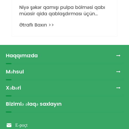
Niyə şəkər qamışı pulpa bölməsi qabı
müasir qida qablaşdırması üçün
üstünlük verilən seçimə çevrilir?
Ətraflı Baxın >>
Haqqımızda
Məhsul
Xəbəri
Bizimlə əlaqə saxlayın

E-poçt