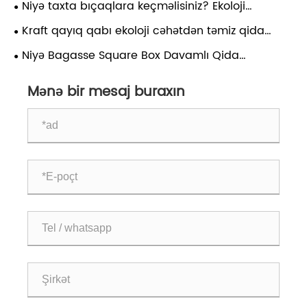
Niyə taxta bıçaqlara keçməlisiniz? Ekoloji
cəhətdən təmiz yemək inqilabı
Kraft qayıq qabı ekoloji cəhətdən təmiz qida
qablaşdırma həllərini necə dəyişdirə bilər?
Niyə Bagasse Square Box Davamlı Qida
Qablaşdırmasının Gələcəyidir?
Mənə bir mesaj buraxın