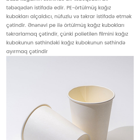
təbəqədən istifadə edir. PE-örtülmüş kağız
kubokları alçaldıcı, nüfuzlu və təkrar istifadə etmək
çətindir. Ənənəvi pe ilə örtülmüş kağız kubokları
təkrarlamaq çətindir, çünki polietilen filmini kağız
kubokunun səthindəki kağız kubokunun səthində
ayırmaq çətindir