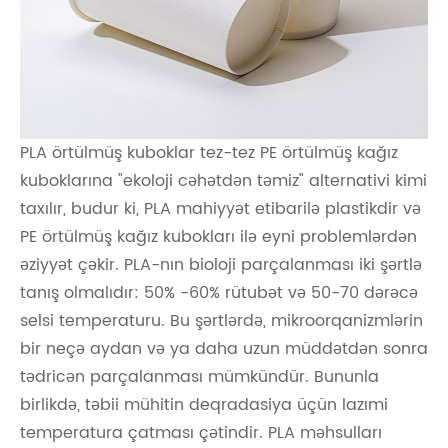
PLA örtülmüş kuboklar tez-tez PE örtülmüş kağız
kuboklarına "ekoloji cəhətdən təmiz" alternativi kimi
taxılır, budur ki, PLA mahiyyət etibarilə plastikdir və
PE örtülmüş kağız kubokları ilə eyni problemlərdən
əziyyət çəkir. PLA-nın bioloji parçalanması iki şərtlə
tanış olmalıdır: 50% -60% rütubət və 50-70 dərəcə
selsi temperaturu. Bu şərtlərdə, mikroorqanizmlərin
bir neçə aydan və ya daha uzun müddətdən sonra
tədricən parçalanması mümkündür. Bununla
birlikdə, təbii mühitin deqradasiya üçün lazımi
temperatura çatması çətindir. PLA məhsulları