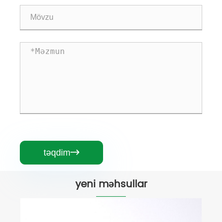
təqdim

yeni məhsullar