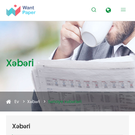


Xəbəri
Ev
Xəbəri
Sənaye xəbərləri
Xəbəri