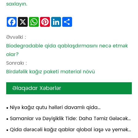
saxlayın.
Facebook
X
WhatsApp
Pinterest
LinkedIn
Share
Əvvəlki :
Biodegradable qida qablaşdırmasını necə etmək
olar?
Sonrakı :
Birdəfəlik kağız paketi material növü
Əlaqədar Xəbərlər
Niyə kağız qutu həlləri davamlı qida
qablaşdırmasının gələcəyidir?
Samanlar və Dəyişiklik Tide: Daha Təmiz Gələcək
üçün Bioparçalana bilən Həllər
Qida dərəcəli kağız qablar qlobal iaşə və yemək
operatorlarına hansı üstünlükləri verə bilər?