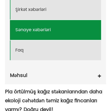
Şirkət xəbərləri
Sənaye xəbərləri
Faq
Məhsul
Pla örtülmüş kağız stəkanlarından daha
ekoloji cəhətdən təmiz kağız fincanları
varmı? Doğru deyil!