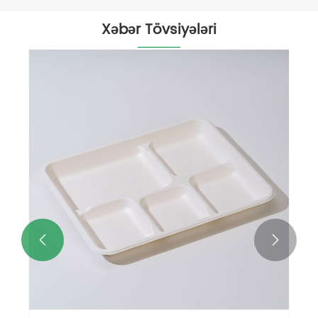
Xəbər Tövsiyələri

