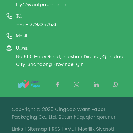
lily@wantpaper.com

Tel
+86-13793257636

Mobil

Ünvan
No 860 Hefei Road, Laoshan District, Qingdao
City, Shandong Province, Çin
Copyright © 2025 Qingdao Want Paper
Packaging Co., Ltd. Bütün hüquqlar qorunur.
Links
|
Sitemap
|
RSS
|
XML
|
Məxfilik Siyasəti