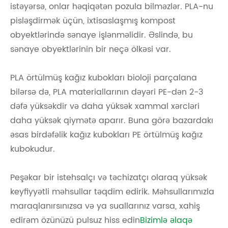
istəyərsə, onlar həqiqətən pozula bilməzlər. PLA-nu
pisləşdirmək üçün, ixtisaslaşmış kompost
obyektlərində sənaye işlənməlidir. Əslində, bu
sənaye obyektlərinin bir neçə ölkəsi var.
PLA örtülmüş kağız kubokları bioloji parçalana
bilərsə də, PLA materiallarının dəyəri PE-dən 2-3
dəfə yüksəkdir və daha yüksək xammal xərcləri
daha yüksək qiymətə aparır. Buna görə bazardakı
əsas birdəfəlik kağız kubokları PE örtülmüş kağız
kubokudur.
Peşəkar bir istehsalçı və təchizatçı olaraq yüksək
keyfiyyətli məhsullar təqdim edirik. Məhsullarımızla
maraqlanırsınızsa və ya suallarınız varsa, xahiş
edirəm özünüzü pulsuz hiss edin
Bizimlə əlaqə