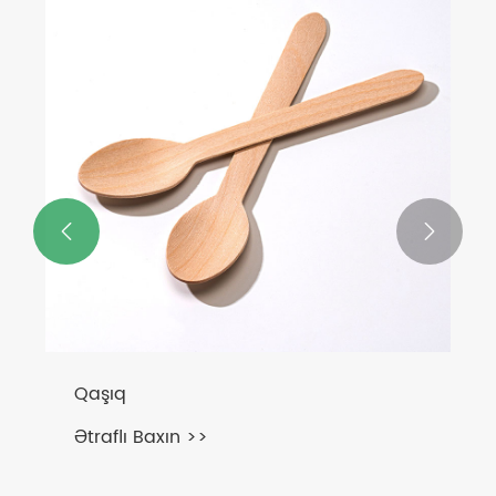


Qaşıq
Ətraflı Baxın >>