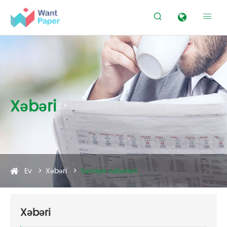


Xəbəri
Ev
Xəbəri
Sənaye xəbərləri
Xəbəri