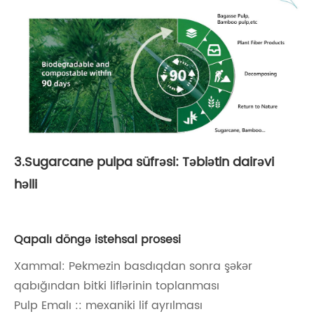
3.Sugarcane pulpa süfrəsi: Təbiətin dairəvi
həlli
Qapalı döngə istehsal prosesi
Xammal: Pekmezin basdıqdan sonra şəkər
qabığından bitki liflərinin toplanması
Pulp Emalı :: mexaniki lif ayrılması