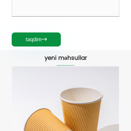
təqdim

yeni məhsullar