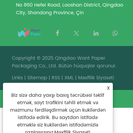
No 860 Hefei Road, Laoshan District, Qingdao
City, Shandong Province, Çin
Copyright © 2025 Qingdao Want Paper
Packaging Co., Ltd. Bütün hüquqlar qorunur.
Links
|
Sitemap
|
RSS
|
XML
|
Məxfilik Siyasəti
X
Biz sizə daha yaxşı baxış təcrübəsi təklif
etmək, sayt trafikini təhlil etmək və
məzmunu fərdiləşdirmək üçün kukilərdən
istifadə edirik. Bu saytdan istifadə
etməklə siz kukilərdən istifadəmizlə
razılaşırsınız.
Məxfilik Siyasəti