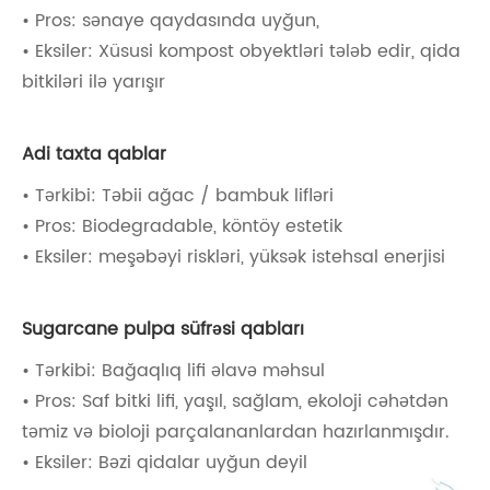
• Pros: sənaye qaydasında uyğun,
• Eksiler: Xüsusi kompost obyektləri tələb edir, qida
bitkiləri ilə yarışır
Adi taxta qablar
• Tərkibi: Təbii ağac / bambuk lifləri
• Pros: Biodegradable, köntöy estetik
• Eksiler: meşəbəyi riskləri, yüksək istehsal enerjisi
Sugarcane pulpa süfrəsi qabları
• Tərkibi: Bağaqlıq lifi əlavə məhsul
• Pros: Saf bitki lifi, yaşıl, sağlam, ekoloji cəhətdən
təmiz və bioloji parçalananlardan hazırlanmışdır.
• Eksiler: Bəzi qidalar uyğun deyil