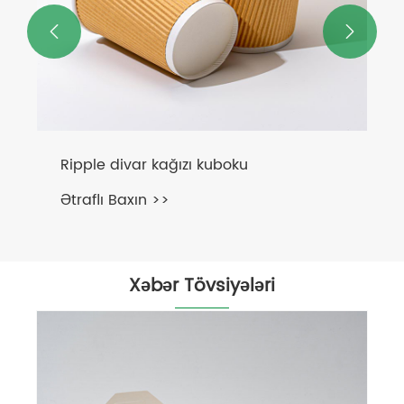


Ripple divar kağızı kuboku
Ətraflı Baxın >>
Xəbər Tövsiyələri