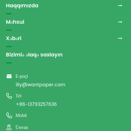
Haqqımızda
Məhsul
Xəbəri
Bizimlə əlaqə saxlayın

E-poçt
lily@wantpaper.com

Tel
+86-13793257636

Mobil

Ünvan