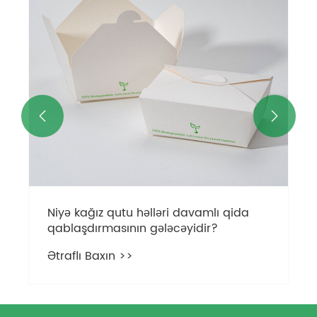


Niyə kağız qutu həlləri davamlı qida
qablaşdırmasının gələcəyidir?
Ətraflı Baxın >>