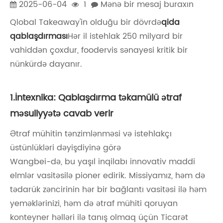
2025-06-04
1
Mənə bir mesaj buraxın
Qlobal Takeaway'in olduğu bir dövrdə
qida
qablaşdırması
Hər il istehlak 250 milyard bir
vahiddən çoxdur, foodervis sənayesi kritik bir
nünkürdə dayanır.
1.İntexnika: Qablaşdırma təkamülü ətraf
məsuliyyətə cavab verir
Ətraf mühitin tənzimlənməsi və istehlakçı
üstünlükləri dəyişdiyinə görə
Wangbei-də, bu yaşıl inqilabı innovativ maddi
elmlər vasitəsilə pioner edirik. Missiyamız, həm də
tədarük zəncirinin hər bir bağlantı vasitəsi ilə həm
yeməklərinizi, həm də ətraf mühiti qoruyan
konteyner həlləri ilə tanış olmaq üçün Ticarət