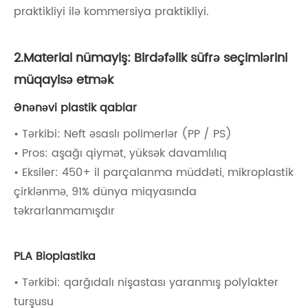
praktikliyi ilə kommersiya praktikliyi.
2.Material nümayiş: Birdəfəlik süfrə seçimlərini
müqayisə etmək
Ənənəvi plastik qablar
• Tərkibi: Neft əsaslı polimerlər (PP / PS)
• Pros: aşağı qiymət, yüksək davamlılıq
• Eksiler: 450+ il parçalanma müddəti, mikroplastik
çirklənmə, 91% dünya miqyasında
təkrarlanmamışdır
PLA Bioplastika
• Tərkibi: qarğıdalı nişastası yaranmış polylakter
turşusu