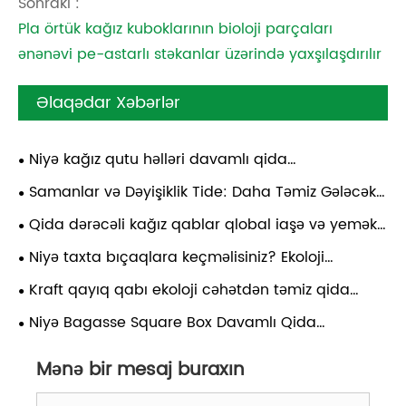
Sonrakı :
Pla örtük kağız kuboklarının bioloji parçaları
ənənəvi pe-astarlı stəkanlar üzərində yaxşılaşdırılır
Əlaqədar Xəbərlər
Niyə kağız qutu həlləri davamlı qida
qablaşdırmasının gələcəyidir?
Samanlar və Dəyişiklik Tide: Daha Təmiz Gələcək
üçün Bioparçalana bilən Həllər
Qida dərəcəli kağız qablar qlobal iaşə və yemək
operatorlarına hansı üstünlükləri verə bilər?
Niyə taxta bıçaqlara keçməlisiniz? Ekoloji
cəhətdən təmiz yemək inqilabı
Kraft qayıq qabı ekoloji cəhətdən təmiz qida
qablaşdırma həllərini necə dəyişdirə bilər?
Niyə Bagasse Square Box Davamlı Qida
Qablaşdırmasının Gələcəyidir?
Mənə bir mesaj buraxın