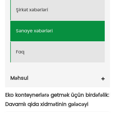
Şirkət xəbərləri
Sənaye xəbərləri
Faq
Məhsul
Eko konteynerlərə getmək üçün birdəfəlik:
Davamlı qida xidmətinin gələcəyi