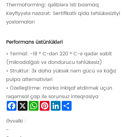
ThermoForming: qəliblərə isti basmaq
Keyfiyyətə nəzarət: Sertifikatlı qida təhlükəsizliyi
yoxlamaları
Performans üstünlükləri
• Termal: -18 ° C-dən 220 ° C-ə qədər sabit
(mikrodalğalı və dondurucu təhlükəsiz)
• Struktur: 3x daha yüksək nəm gücü və kağız
pulpa alternativləri
• Özelleştirme: marka inkişaf etdirmək üçün
rəqəmsal çap ilə sorunsuz inteqrasiya
Facebook
X
WhatsApp
Pinterest
LinkedIn
Share
Əvvəlki :
-