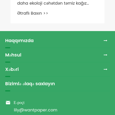
Haqqımızda
Məhsul
Xəbəri
Bizimlə əlaqə saxlayın

E-poçt
lily@wantpaper.com