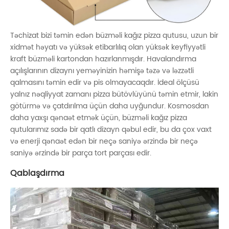
Təchizat bizi təmin edən büzməli kağız pizza qutusu, uzun bir
xidmət həyatı və yüksək etibarlılıq olan yüksək keyfiyyətli
kraft büzməli kartondan hazırlanmışdır. Havalandırma
açılışlarının dizaynı yeməyinizin həmişə təzə və ləzzətli
qalmasını təmin edir və pis olmayacaqdır. İdeal ölçüsü
yalnız nəqliyyat zamanı pizza bütövlüyünü təmin etmir, lakin
götürmə və çatdırılma üçün daha uyğundur. Kosmosdan
daha yaxşı qənaət etmək üçün, büzməli kağız pizza
qutularımız sadə bir qatlı dizayn qəbul edir, bu da çox vaxt
və enerji qənaət edən bir neçə saniyə ərzində bir neçə
saniyə ərzində bir parça tort parçası edir.
Qablaşdırma