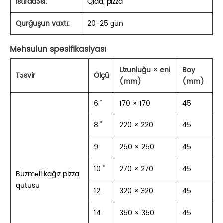
İstifadəsi:
Qida, pizza
Qurğuşun vaxtı:
20-25 gün
Məhsulun spesifikasiyası
Uzunluğu × eni
Boy
Təsvir
Ölçü
(mm)
(mm)
6 "
170 × 170
45
8 "
220 × 220
45
9
250 × 250
45
10 "
270 × 270
45
Büzməli kağız pizza
qutusu
12
320 × 320
45
14
350 × 350
45