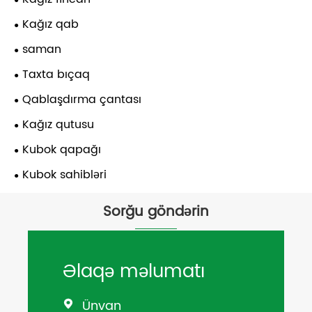
Kağız qab
saman
Taxta bıçaq
Qablaşdırma çantası
Kağız qutusu
Kubok qapağı
Kubok sahibləri
Sorğu göndərin
Əlaqə məlumatı
Ünvan
