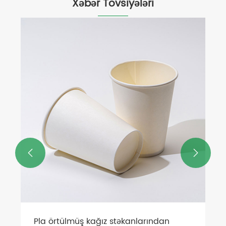
Xəbər Tövsiyələri
Şəkər qamışının pulpası oval boşqab
neçə günə parçalanır?
Ətraflı Baxın >>

