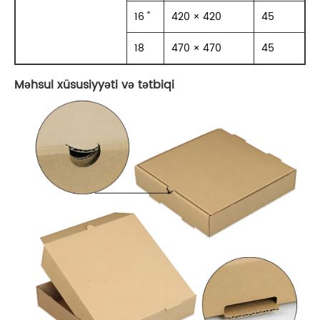
16 "
420 × 420
45
18
470 × 470
45
Məhsul xüsusiyyəti və tətbiqi