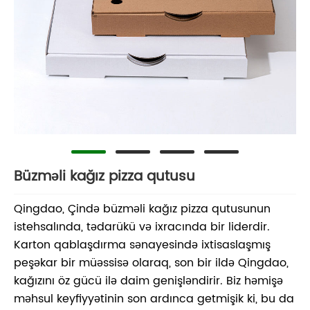
Büzməli kağız pizza qutusu
Qingdao, Çində büzməli kağız pizza qutusunun
istehsalında, tədarükü və ixracında bir liderdir.
Karton qablaşdırma sənayesində ixtisaslaşmış
peşəkar bir müəssisə olaraq, son bir ildə Qingdao,
kağızını öz gücü ilə daim genişləndirir. Biz həmişə
məhsul keyfiyyətinin son ardınca getmişik ki, bu da