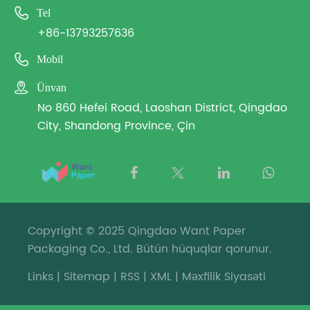

Tel
+86-13793257636

Mobil

Ünvan
No 860 Hefei Road, Laoshan District, Qingdao
City, Shandong Province, Çin
Copyright © 2025 Qingdao Want Paper
Packaging Co., Ltd. Bütün hüquqlar qorunur.
Links
|
Sitemap
|
RSS
|
XML
|
Məxfilik Siyasəti