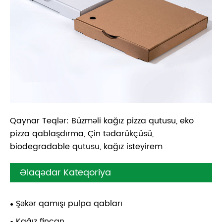
Qaynar Teqlər: Büzməli kağız pizza qutusu, eko
pizza qablaşdırma, Çin tədarükçüsü,
biodegradable qutusu, kağız isteyirem
Əlaqədar Kateqoriya
Şəkər qamışı pulpa qabları
Kağız fincan