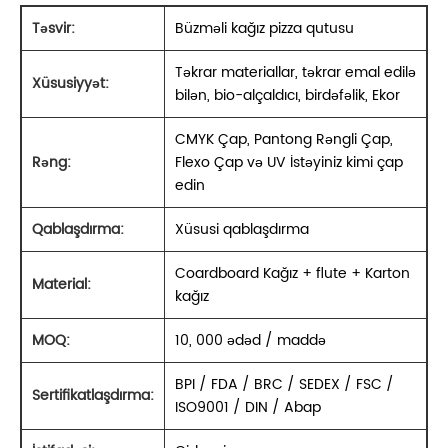
Təsvir:
Büzməli kağız pizza qutusu
Təkrar materiallar, təkrar emal edilə
Xüsusiyyət:
bilən, bio-alçaldıcı, birdəfəlik, Ekor
CMYK Çap, Pantong Rəngli Çap,
Rəng:
Flexo Çap və UV İstəyiniz kimi çap
edin
Qablaşdırma:
Xüsusi qablaşdırma
Coardboard Kağız + flute + Karton
Material:
kağız
MOQ:
10, 000 ədəd / maddə
BPI / FDA / BRC / SEDEX / FSC /
Sertifikatlaşdırma:
ISO9001 / DIN / Abap