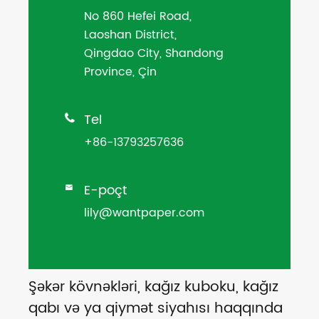
No 860 Hefei Road,
Laoshan District,
Qingdao City, Shandong
Province, Çin
Tel

+86-13793257636
E-poçt

lily@wantpaper.com
Şəkər kövnəkləri, kağız kuboku, kağız
qabı və ya qiymət siyahısı haqqında