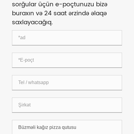
sorğular üçün e-poçtunuzu bizə
buraxın və 24 saat ərzində əlaqə
saxlayacağıq.