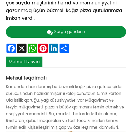
çox sayda müştərinin həmd və məmnuniyyətini
qazanmaq üçün büzməli kağız pizza qutularımıza
imkan verdi.
Sorğu göndərin
Facebook
X
WhatsApp
Pinterest
LinkedIn
Share
Məhsul təsviri
Məhsul təqdimatı
Kartondan hazırlanmış bu büzməli kağız pizza qutusu qida
dərəcəsindən hazırlanmışdır ekoloji cəhətdən təmiz karton.
Əla istilik qoruğu, yağ xüsusiyyətləri var Müqavimət və
təzyiq müqaviməti, pizzaın bütöv qalmasını təmin etmək və
nəqliyyat zamanı isti. Bu, müxtəlif hallarda tətbiq olunur,
Restoran, qəbul mağazaları və fast food zəncirləri kimi və
təmin edir Kişiselleştirilmiş çap və özelleştirme xidmətləri.