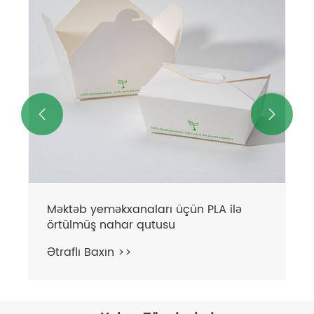
Ətraflı Baxın >>

