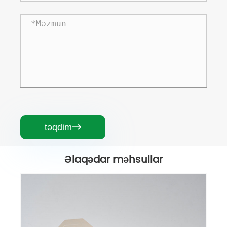
təqdim

Əlaqədar məhsullar
Yemək Hazırlığı Çatdırılma üçün PLA
Astarlı Kağız Qutu