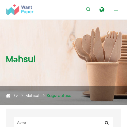


Məhsul
Ev
Məhsul
Kağız qutusu