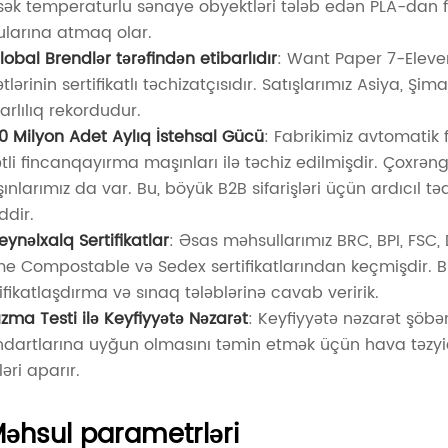
sək temperaturlu sənaye obyektləri tələb edən PLA-dan fə
ularına atmaq olar.
lobal Brendlər tərəfindən etibarlıdır
: Want Paper 7-Elev
ətlərinin sertifikatlı təchizatçısıdır. Satışlarımız Asiya, 
arlılıq rekordudur.
0 Milyon Adet Aylıq İstehsal Gücü
: Fabrikimiz avtomatik
ətli fincanqayırma maşınları ilə təchiz edilmişdir. Çoxrən
ınlarımız da var. Bu, böyük B2B sifarişləri üçün ardıcıl 
ddir.
eynəlxalq Sertifikatlar
: Əsas məhsullarımız BRC, BPI, FSC
e Compostable və Sedex sertifikatlarından keçmişdir. Biz t
ifikatlaşdırma və sınaq tələblərinə cavab veririk.
ızma Testi ilə Keyfiyyətə Nəzarət
: Keyfiyyətə nəzarət şöb
ndartlarına uyğun olmasını təmin etmək üçün hava təzyiqi
ləri aparır.
əhsul parametrləri