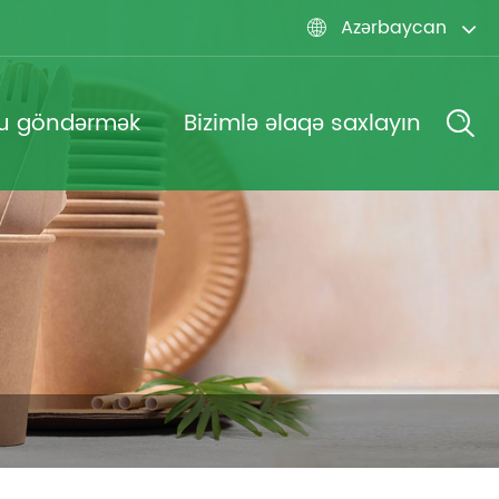
Azərbaycan

u göndərmək
Bizimlə əlaqə saxlayın