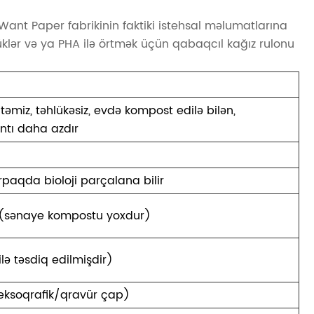
Want Paper fabrikinin faktiki istehsal məlumatlarına
örtüklər və ya PHA ilə örtmək üçün qabaqcıl kağız rulonu
təmiz, təhlükəsiz, evdə kompost edilə bilən,
antı daha azdır
rpaqda bioloji parçalana bilir
 (sənaye kompostu yoxdur)
ilə təsdiq edilmişdir)
fleksoqrafik/qravür çap)