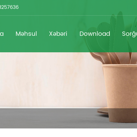
3257636
da
Məhsul
Xəbəri
Download
Sorğ