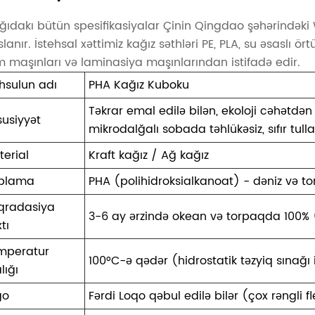
ğıdakı bütün spesifikasiyalar Çinin Qingdao şəhərindəki 
lanır. İstehsal xəttimiz kağız səthləri PE, PLA, su əsaslı 
im maşınları və laminasiya maşınlarından istifadə edir.
hsulun adı
PHA Kağız Kuboku
Təkrar emal edilə bilən, ekoloji cəhətdən 
susiyyət
mikrodalğalı sobada təhlükəsiz, sıfır tull
terial
Kraft kağız / Ağ kağız
plama
PHA (polihidroksialkanoat) - dəniz və to
qradasiya
3-6 ay ərzində okean və torpaqda 100%
tı
mperatur
100°C-ə qədər (hidrostatik təzyiq sınağı 
lığı
go
Fərdi Loqo qəbul edilə bilər (çox rəngli 