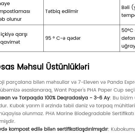
naye
Bəli 
mpostlaması
Tətbiq edilmir
tempe
əb olunur
50°C 
i içkiyə qarşı
95 ° C-ə qədər
defo
qavimət
uğray
sas Məhsul Üstünlükləri
loji parçalana bilən məhsullar və 7-Eleven və Panda Expre
rübəmizə əsaslanaraq, Want Paper's PHA Paper Cup seçimi
kean və Torpaqda 100% Deqradasiya - 3-6 Ay
: Bu bizi
dur. Kubok yarım il ərzində təbii dəniz və torpaq mühitlə
 müqayisə olunmaz. PHA Marine Biodegradable Sertifikatı
mişdir.
vdə kompost edilə bilən sertifikatlaşdırılmışdır
: Kubokumu