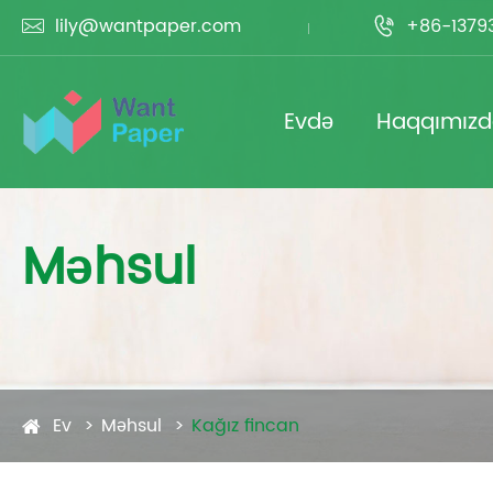
lily@wantpaper.com
+86-1379


Evdə
Haqqımız
Məhsul
Ev
Məhsul
Kağız fincan