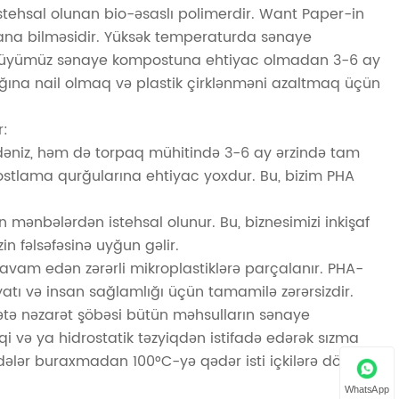
istehsal olunan bio-əsaslı polimerdir. Want Paper-in
lana bilməsidir. Yüksək temperaturda sənaye
örtüyümüz sənaye kompostuna ehtiyac olmadan 3-6 ay
lığına nail olmaq və plastik çirklənməni azaltmaq üçün
r:
dəniz, həm də torpaq mühitində 3-6 ay ərzində tam
stlama qurğularına ehtiyac yoxdur. Bu, bizim PHA
n mənbələrdən istehsal olunur. Bu, biznesimizi inkişaf
n fəlsəfəsinə uyğun gəlir.
davam edən zərərli mikroplastiklərə parçalanır. PHA-
əyatı və insan sağlamlığı üçün tamamilə zərərsizdir.
ətə nəzarət şöbəsi bütün məhsulların sənaye
 və ya hidrostatik təzyiqdən istifadə edərək sızma
dələr buraxmadan 100°C-yə qədər isti içkilərə dözür.
WhatsApp