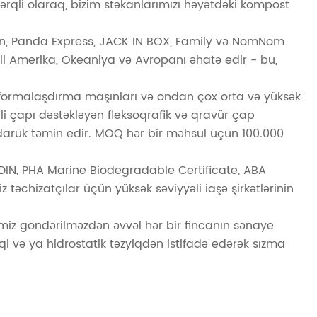
rqli olaraq, bizim stəkanlarımızı həyətdəki kompost
en, Panda Express, JACK IN BOX, Family və NomNom
Şimali Amerika, Okeaniya və Avropanı əhatə edir - bu,
 formalaşdırma maşınları və ondan çox orta və yüksək
gli çapı dəstəkləyən fleksoqrafik və qravür çap
tədarük təmin edir. MOQ hər bir məhsul üçün 100.000
, DIN, PHA Marine Biodegradable Certificate, ABA
əchizatçılar üçün yüksək səviyyəli iaşə şirkətlərinin
əmiz göndərilməzdən əvvəl hər bir fincanın sənaye
 və ya hidrostatik təzyiqdən istifadə edərək sızma