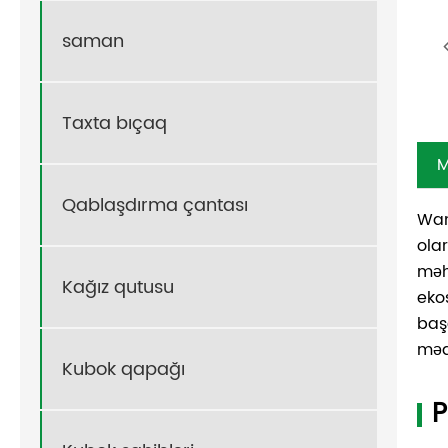
saman
Taxta bıçaq
M
Qablaşdırma çantası
Wan
olar
məh
Kağız qutusu
eko
baş
mədə
Kubok qapağı
P