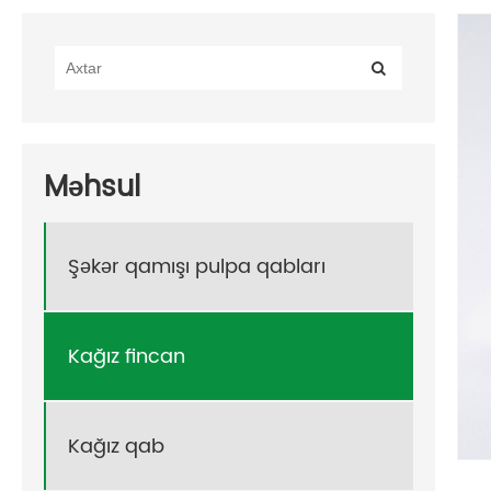
Məhsul
Şəkər qamışı pulpa qabları
Kağız fincan
Kağız qab