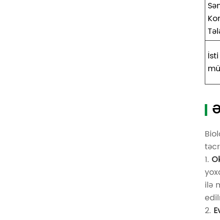
Sə
Ko
Təl
İst
mü
Ə
Bio
təc
1.
O
yox
ilə
edil
2.
E