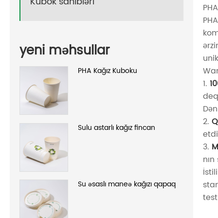
Kubok sahibləri
PHA
PHA
kom
ərz
yeni məhsullar
unik
Wan
PHA Kağız Kuboku
1.
1
deq
Dəni
2.
Q
Sulu astarlı kağız fincan
etd
3.
M
nın
İst
sta
Su əsaslı maneə kağızı qapaq
tes