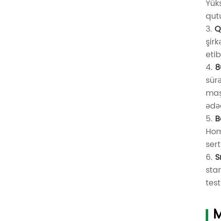
Yük
qut
3.
Q
şirk
etib
4.
8
sür
maş
ədə
5.
B
Hom
sert
6.
S
sta
test
M