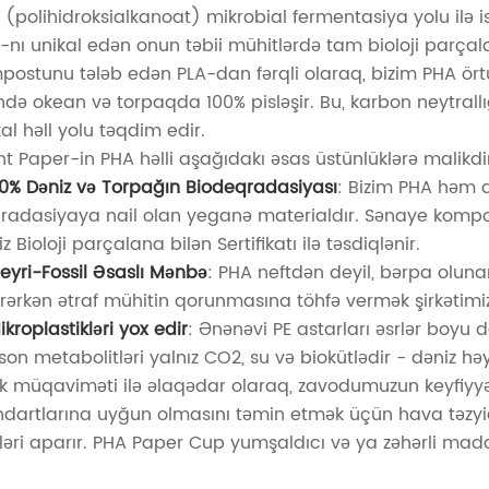
 (polihidroksialkanoat) mikrobial fermentasiya yolu ilə 
-nı unikal edən onun təbii mühitlərdə tam bioloji parça
postunu tələb edən PLA-dan fərqli olaraq, bizim PHA 
ində okean və torpaqda 100% pisləşir. Bu, karbon neytral
al həll yolu təqdim edir.
t Paper-in PHA həlli aşağıdakı əsas üstünlüklərə malikdi
00% Dəniz və Torpağın Biodeqradasiyası
: Bizim PHA həm 
radasiyaya nail olan yeganə materialdır. Sənaye kompo
z Bioloji parçalana bilən Sertifikatı ilə təsdiqlənir.
eyri-Fossil Əsaslı Mənbə
: PHA neftdən deyil, bərpa oluna
irərkən ətraf mühitin qorunmasına töhfə vermək şirkətimizi
ikroplastikləri yox edir
: Ənənəvi PE astarları əsrlər boyu 
 son metabolitləri yalnız CO2, su və biokütlədir - dəniz h
ilik müqaviməti ilə əlaqədar olaraq, zavodumuzun keyfiyy
ndartlarına uyğun olmasını təmin etmək üçün hava təzyiqi
tləri aparır. PHA Paper Cup yumşaldıcı və ya zəhərli mad