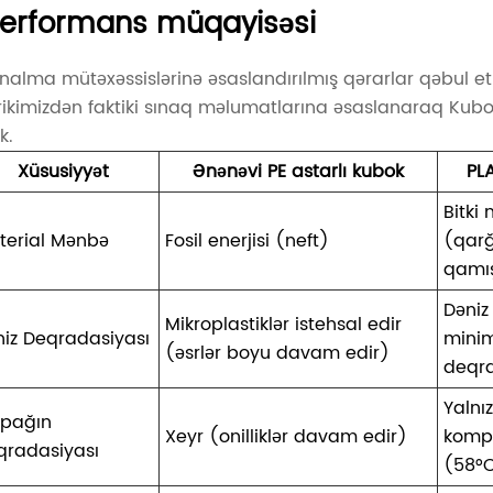
erformans müqayisəsi
ınalma mütəxəssislərinə əsaslandırılmış qərarlar qəbul e
rikimizdən faktiki sınaq məlumatlarına əsaslanaraq Kubo
k.
Xüsusiyyət
Ənənəvi PE astarlı kubok
PL
Bitki 
terial Mənbə
Fosil enerjisi (neft)
(qarğ
qamı
Dəniz
Mikroplastiklər istehsal edir
niz Deqradasiyası
mini
(əsrlər boyu davam edir)
deqr
Yalnı
rpağın
Xeyr (onilliklər davam edir)
komp
qradasiyası
(58°