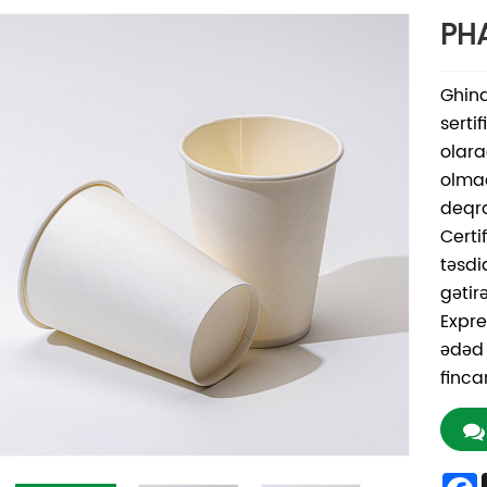
PHA
Ghin
sertif
olara
olma
deqra
Certi
təsdi
gətir
Expre
ədəd 
finca