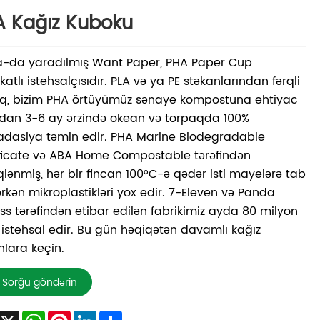
 Kağız Kuboku
a-da yaradılmış Want Paper, PHA Paper Cup
ikatlı istehsalçısıdır. PLA və ya PE stəkanlarından fərqli
q, bizim PHA örtüyümüz sənaye kompostuna ehtiyac
dan 3-6 ay ərzində okean və torpaqda 100%
dasiya təmin edir. PHA Marine Biodegradable
ficate və ABA Home Compostable tərəfindən
qlənmiş, hər bir fincan 100°C-ə qədər isti mayelərə tab
ərkən mikroplastikləri yox edir. 7-Eleven və Panda
ss tərəfindən etibar edilən fabrikimiz ayda 80 milyon
istehsal edir. Bu gün həqiqətən davamlı kağız
nlara keçin.
Sorğu göndərin
Facebook
X
WhatsApp
Pinterest
LinkedIn
Share