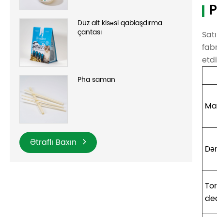
P
Düz alt kisəsi qablaşdırma
çantası
Sat
fab
etdi
Pha saman
Ma
Ətraflı Baxın
Də
To
de