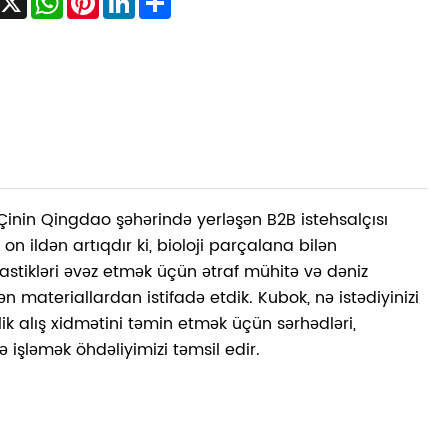
inin Qingdao şəhərində yerləşən B2B istehsalçısı
 on ildən artıqdır ki, bioloji parçalana bilən
astikləri əvəz etmək üçün ətraf mühitə və dəniz
n materiallardan istifadə etdik. Kubok, nə istədiyinizi
lik alış xidmətini təmin etmək üçün sərhədləri,
ə işləmək öhdəliyimizi təmsil edir.