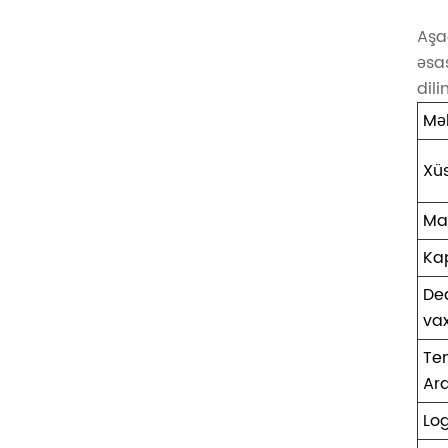
Aşa
əsas
dil
Mə
Xü
Ma
Ka
De
vax
Te
Ara
Lo