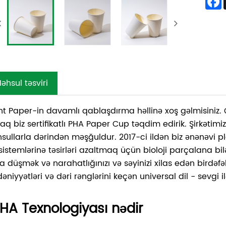
əhsul təsviri
t Paper-in davamlı qablaşdırma həllinə xoş gəlmisiniz. Ç
aq biz sertifikatlı PHA Paper Cup təqdim edirik. Şirkətimiz
sullarla dərindən məşğuldur. 2017-ci ildən biz ənənəvi pl
sistemlərinə təsirləri azaltmaq üçün bioloji parçalana bilə
a düşmək və narahatlığınızı və səyinizi xilas edən birdəfə
niyyətləri və dəri rənglərini keçən universal dil - sevgi il
HA Texnologiyası nədir