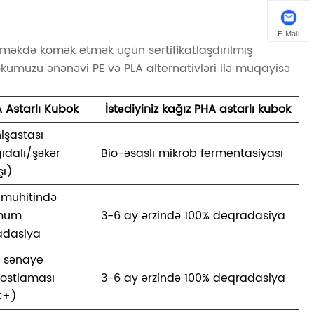
E-Mail
tməkdə kömək etmək üçün sertifikatlaşdırılmış
kumuzu ənənəvi PE və PLA alternativləri ilə müqayisə
A Astarlı Kubok
İstədiyiniz kağız PHA astarlı kubok
nişastası
ıdalı/şəkər
Bio-əsaslı mikrob fermentasiyası
şı)
 mühitində
mum
3-6 ay ərzində 100% deqradasiya
adasiya
z sənaye
ostlaması
3-6 ay ərzində 100% deqradasiya
C+)