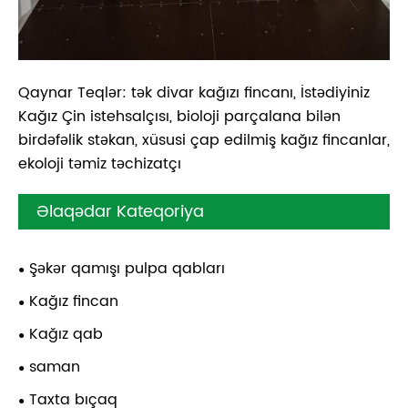
Qaynar Teqlər: tək divar kağızı fincanı, İstədiyiniz
Kağız Çin istehsalçısı, bioloji parçalana bilən
birdəfəlik stəkan, xüsusi çap edilmiş kağız fincanlar,
ekoloji təmiz təchizatçı
Əlaqədar Kateqoriya
Şəkər qamışı pulpa qabları
Kağız fincan
Kağız qab
saman
Taxta bıçaq