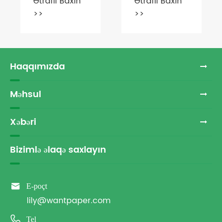
çevrilir?
Haqqımızda
Məhsul
Xəbəri
Bizimlə əlaqə saxlayın

E-poçt
lily@wantpaper.com

Tel