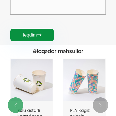
təqdim

Əlaqədar məhsullar
İkiqat divar
Ripple divar
kağızı kuboku
kağızı kuboku
Ətraflı Baxın
Ətraflı Baxın
>>
>>

