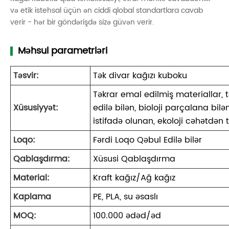
və etik istehsal üçün ən ciddi qlobal standartlara cavab
verir - hər bir göndərişdə sizə güvən verir.
Məhsul parametrləri
Təsvir:
Tək divar kağızı kuboku
Təkrar emal edilmiş materiallar, 
Xüsusiyyət:
edilə bilən, bioloji parçalana bilən
istifadə olunan, ekoloji cəhətdən 
Loqo:
Fərdi Loqo Qəbul Edilə bilər
Qablaşdırma:
Xüsusi Qablaşdırma
Material:
Kraft kağız/Ağ kağız
Kaplama
PE, PLA, su əsaslı
MOQ:
100.000 ədəd/əd