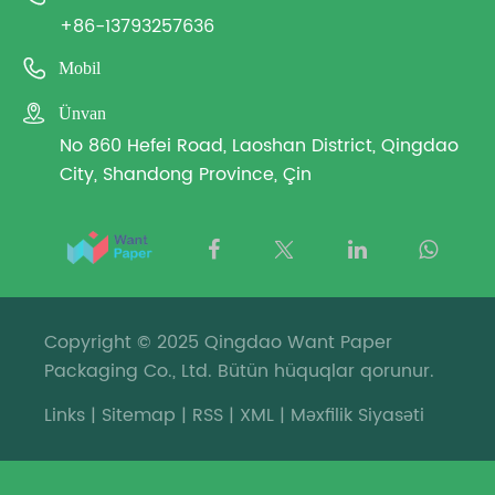
+86-13793257636

Mobil

Ünvan
No 860 Hefei Road, Laoshan District, Qingdao
City, Shandong Province, Çin
Copyright © 2025 Qingdao Want Paper
Packaging Co., Ltd. Bütün hüquqlar qorunur.
Links
|
Sitemap
|
RSS
|
XML
|
Məxfilik Siyasəti