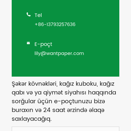
Tel

+86-13793257636
E-poçt

lily@wantpaper.com
Şəkər kövnəkləri, kağız kuboku, kağız
qabı və ya qiymət siyahısı haqqında
sorğular üçün e-poçtunuzu bizə
buraxın və 24 saat ərzində əlaqə
saxlayacağıq.