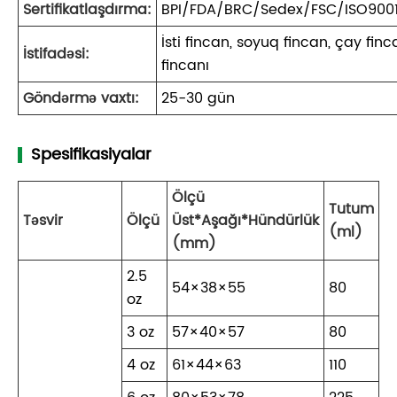
Sertifikatlaşdırma:
BPI/FDA/BRC/Sedex/FSC/ISO900
İsti fincan, soyuq fincan, çay finca
İstifadəsi:
fincanı
Göndərmə vaxtı:
25-30 gün
Spesifikasiyalar
Ölçü
Tutum
Təsvir
Ölçü
Üst*Aşağı*Hündürlük
(ml)
(mm)
2.5
54×38×55
80
oz
3 oz
57×40×57
80
4 oz
61×44×63
110