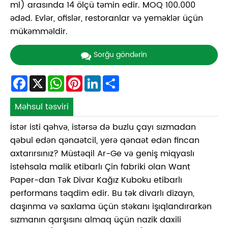
ml) arasında 14 ölçü təmin edir. MOQ 100.000
ədəd. Evlər, ofislər, restoranlar və yeməklər üçün
mükəmməldir.
Sorğu göndərin
Facebook
X
WhatsApp
Pinterest
LinkedIn
Share
Məhsul təsviri
İstər isti qəhvə, istərsə də buzlu çayı sızmadan
qəbul edən qənaətcil, yerə qənaət edən fincan
axtarırsınız? Müstəqil Ar-Ge və geniş miqyaslı
istehsala malik etibarlı Çin fabriki olan Want
Paper-dan Tək Divar Kağız Kuboku etibarlı
performans təqdim edir. Bu tək divarlı dizayn,
daşınma və saxlama üçün stəkanı işıqlandırarkən
sızmanın qarşısını almaq üçün nazik daxili