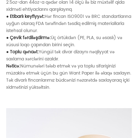
2.5oz-dan 44oz-a qədər olan 14 ölçü ilə biz müxtəlif qida
xidməti ehtiyaclarını qarşılayırıq.
● Etibarlı keyfiyyət:
Hər fincan ISO9001 və BRC standartlarına
uyğun olaraq FDA tərəfindən təsdiq edilmiş materiallarla
istehsal olunur.
● Çevik fərdiləşdirmə:
Üç örtükdən (PE, PLA, su əsaslı) və
xüsusi loqo çapından birini seçin.
● Toplu qənaət:
Yüngül tək divar dizaynı nəqliyyat və
saxlama xərclərini azaldır.
Nəticə:
Nümunələri tələb etmək və ya toplu sifarişinizi
müzakirə etmək üçün bu gün Want Paper ilə əlaqə saxlayın.
Tək divarlı fincanlarımız büdcənizi nəzarətdə saxlayaraq içki
xidmətinizi yüksəltsin.