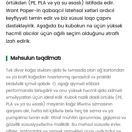
örtükdən (PE, PLA və ya su əsaslı) istifadə edir.
Want Paper-in qabaqcıl istehsal xətləri ardıcıl
keyfiyyəti təmin edir və biz xüsusi loqo çapını
dəstəkləyirik. Aşağıda bu kubokun nə üçün yüksək
həcmli alıcılar üçün ağıllı seçim olduğunu ətraflı
izah edirik.
Məhsulun təqdimatı
Tək divar kağızı stəkanı qida ilə təmasda olan ağ kartondan
və ya kraft kağızdan hazırlanmış qənaətcil və praktiki
birdəfəlik içməli qabdır. O, aşağı qiyməti etibarlı
performansla birləşdirir və onu yüksək həcmli qida xidməti
əməliyyatları üçün ideal edir. Kubok nazik daxili örtüklə (PE,
PLA və ya su əsaslı) mayenin kağız liflərinə sızmasının
qarşısını alır, hətta isti içkilərlə belə heç bir sızma və ya
yumşalma təmin edir. Ətraf mühitin qorunması, gigiyena və
gözəllik xüsusiyyətlərinə malikdir. Bu məhsul xüsusilə evlər,
ofislər, restoranlar və yemək yeməkləri üçün uyğundur və