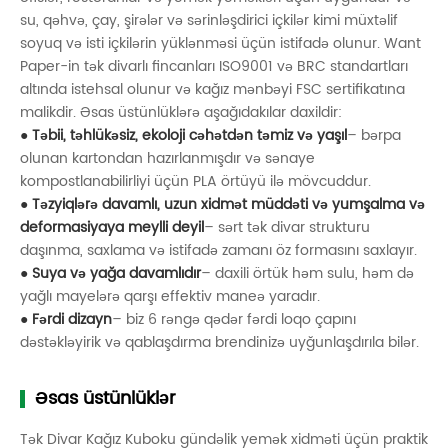
su, qəhvə, çay, şirələr və sərinləşdirici içkilər kimi müxtəlif
soyuq və isti içkilərin yüklənməsi üçün istifadə olunur. Want
Paper-in tək divarlı fincanları ISO9001 və BRC standartları
altında istehsal olunur və kağız mənbəyi FSC sertifikatına
malikdir. Əsas üstünlüklərə aşağıdakılar daxildir:
● Təbii, təhlükəsiz, ekoloji cəhətdən təmiz və yaşıl
– bərpa
olunan kartondan hazırlanmışdır və sənaye
kompostlanabilirliyi üçün PLA örtüyü ilə mövcuddur.
● Təzyiqlərə davamlı, uzun xidmət müddəti və yumşalma və
deformasiyaya meylli deyil
– sərt tək divar strukturu
daşınma, saxlama və istifadə zamanı öz formasını saxlayır.
● Suya və yağa davamlıdır
– daxili örtük həm sulu, həm də
yağlı mayelərə qarşı effektiv maneə yaradır.
● Fərdi dizayn
– biz 6 rəngə qədər fərdi loqo çapını
dəstəkləyirik və qablaşdırma brendinizə uyğunlaşdırıla bilər.
Əsas üstünlüklər
Tək Divar Kağız Kuboku gündəlik yemək xidməti üçün praktik