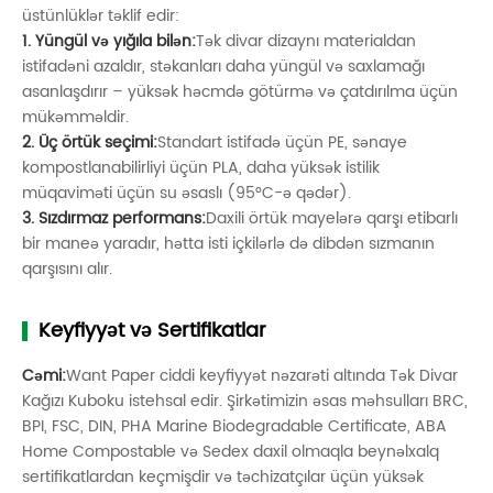
üstünlüklər təklif edir:
1. Yüngül və yığıla bilən:
Tək divar dizaynı materialdan
istifadəni azaldır, stəkanları daha yüngül və saxlamağı
asanlaşdırır – yüksək həcmdə götürmə və çatdırılma üçün
mükəmməldir.
2. Üç örtük seçimi:
Standart istifadə üçün PE, sənaye
kompostlanabilirliyi üçün PLA, daha yüksək istilik
müqaviməti üçün su əsaslı (95°C-ə qədər).
3. Sızdırmaz performans:
Daxili örtük mayelərə qarşı etibarlı
bir maneə yaradır, hətta isti içkilərlə də dibdən sızmanın
qarşısını alır.
Keyfiyyət və Sertifikatlar
Cəmi:
Want Paper ciddi keyfiyyət nəzarəti altında Tək Divar
Kağızı Kuboku istehsal edir. Şirkətimizin əsas məhsulları BRC,
BPI, FSC, DIN, PHA Marine Biodegradable Certificate, ABA
Home Compostable və Sedex daxil olmaqla beynəlxalq
sertifikatlardan keçmişdir və təchizatçılar üçün yüksək