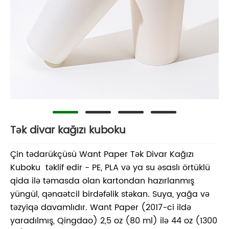
Tək divar kağızı kuboku
Çin tədarükçüsü Want Paper Tək Divar Kağızı
Kuboku təklif edir - PE, PLA və ya su əsaslı örtüklü
qida ilə təmasda olan kartondan hazırlanmış
yüngül, qənaətcil birdəfəlik stəkan. Suya, yağa və
təzyiqə davamlıdır. Want Paper (2017-ci ildə
yaradılmış, Qingdao) 2,5 oz (80 ml) ilə 44 oz (1300