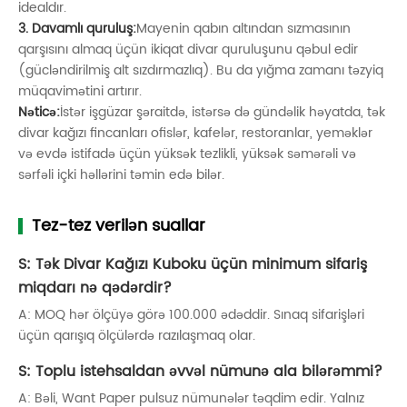
idealdır.
3. Davamlı quruluş:
Mayenin qabın altından sızmasının
qarşısını almaq üçün ikiqat divar quruluşunu qəbul edir
(gücləndirilmiş alt sızdırmazlıq). Bu da yığma zamanı təzyiq
müqavimətini artırır.
Nəticə:
İstər işgüzar şəraitdə, istərsə də gündəlik həyatda, tək
divar kağızı fincanları ofislər, kafelər, restoranlar, yeməklər
və evdə istifadə üçün yüksək tezlikli, yüksək səmərəli və
sərfəli içki həllərini təmin edə bilər.
Tez-tez verilən suallar
S: Tək Divar Kağızı Kuboku üçün minimum sifariş
miqdarı nə qədərdir?
A: MOQ hər ölçüyə görə 100.000 ədəddir. Sınaq sifarişləri
üçün qarışıq ölçülərdə razılaşmaq olar.
S: Toplu istehsaldan əvvəl nümunə ala bilərəmmi?
A: Bəli, Want Paper pulsuz nümunələr təqdim edir. Yalnız