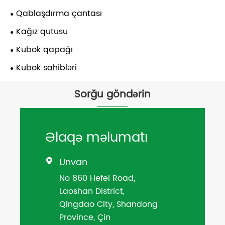
Qablaşdırma çantası
Kağız qutusu
Kubok qapağı
Kubok sahibləri
Sorğu göndərin
Əlaqə məlumatı
Ünvan

No 860 Hefei Road,
Laoshan District,
Qingdao City, Shandong
Province, Çin