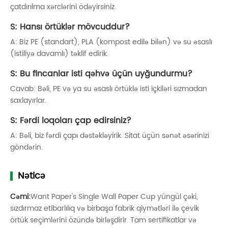
çatdırılma xərclərini ödəyirsiniz.
S: Hansı örtüklər mövcuddur?
A: Biz PE (standart), PLA (kompost edilə bilən) və su əsaslı
(istiliyə davamlı) təklif edirik.
S: Bu fincanlar isti qəhvə üçün uyğundurmu?
Cavab: Bəli, PE və ya su əsaslı örtüklə isti içkiləri sızmadan
saxlayırlar.
S: Fərdi loqoları çap edirsiniz?
A: Bəli, biz fərdi çapı dəstəkləyirik. Sitat üçün sənət əsərinizi
göndərin.
Nəticə
Cəmi:
Want Paper's Single Wall Paper Cup yüngül çəki,
sızdırmaz etibarlılıq və birbaşa fabrik qiymətləri ilə çevik
örtük seçimlərini özündə birləşdirir. Tam sertifikatlar və