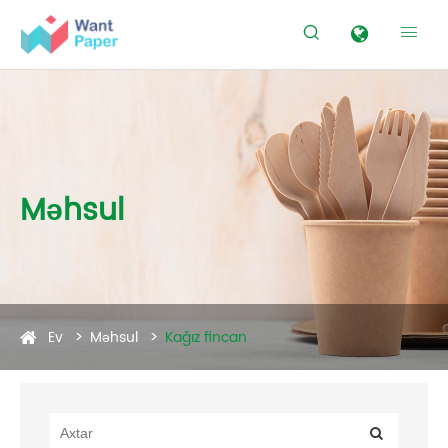


Məhsul
Ev
Məhsul
Kağız fincan