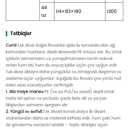
44
114×83×180
1300
oz
Tətbiqlər
Cəmi:
Tək divar kağızı fincanlar qida ilə təmasda olan ağ
kartondan hazırlanır, daxili divarında PE örtüyü var. Bu örtük
içkilərin sızmamasını və yumşalmamasını təmin edərək
onları həm isti, həm də soyuq içkilər üçün çox uyğun edir.
Tək divar dizaynı daha yüngüldür və irimiqyaslı daşınma və
saxlama üçün uyğundur. Aşağıda bu fincanı çox yönlü həll
edən əsas xüsusiyyətlər verilmişdir.
1. Əla maye maneə:
PE (və ya PLA/su əsaslı) daxili örtük
hətta isti qəhvə və ya buzlu çayla belə alt və ya yan
tikişlərdən sızmanın qarşısını alır.
2. Yüngül və sərfəli:
Tək divarlı konstruksiya iki divarlı
stəkanlardan daha az material istifadə edir, həm çəki, həm
də göndərmə xərclərini azaldır – toplu sifarişlər üçün