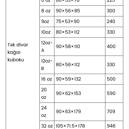
6 oz
80×53×78
225
8 oz
90×56×85
300
9oz
75×53×90
240
10oz
80×53×112
330
12oz-
Tək divar
90×58×110
400
A
kağızı
kuboku
12oz-
80×56×112
330
B
16 oz
90×59×132
500
20
90×62×153
590
oz
24
90×63×179
709
oz
32 oz
105×71.5×178
946