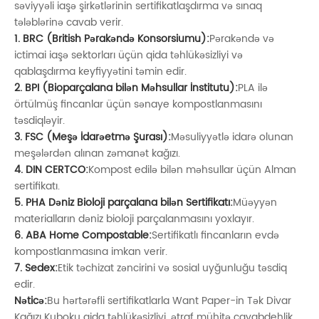
səviyyəli iaşə şirkətlərinin sertifikatlaşdırma və sınaq
tələblərinə cavab verir.
1. BRC (British Pərakəndə Konsorsiumu):
Pərakəndə və
ictimai iaşə sektorları üçün qida təhlükəsizliyi və
qablaşdırma keyfiyyətini təmin edir.
2. BPI (Bioparçalana bilən Məhsullar İnstitutu):
PLA ilə
örtülmüş fincanlar üçün sənaye kompostlanmasını
təsdiqləyir.
3. FSC (Meşə İdarəetmə Şurası):
Məsuliyyətlə idarə olunan
meşələrdən alınan zəmanət kağızı.
4. DIN CERTCO:
Kompost edilə bilən məhsullar üçün Alman
sertifikatı.
5. PHA Dəniz Bioloji parçalana bilən Sertifikatı:
Müəyyən
materialların dəniz bioloji parçalanmasını yoxlayır.
6. ABA Home Compostable:
Sertifikatlı fincanların evdə
kompostlanmasına imkan verir.
7. Sedex:
Etik təchizat zəncirini və sosial uyğunluğu təsdiq
edir.
Nəticə:
Bu hərtərəfli sertifikatlarla Want Paper-in Tək Divar
Kağızı Kuboku qida təhlükəsizliyi, ətraf mühitə cavabdehlik