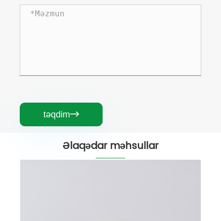
təqdim

Əlaqədar məhsullar