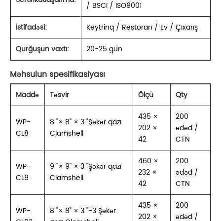
/ BSCI / ISO9001
İstifadəsi:
Keytrinq / Restoran / Ev / Çıxarış
Qurğuşun vaxtı:
20-25 gün
Məhsulun spesifikasiyası
Maddə
Təsvir
Ölçü
Qty
435 ×
200
WP-
8 "× 8" × 3 "Şəkər qazı
202 ×
ədəd /
CL8
Clamshell
42
CTN
460 ×
200
WP-
9 "× 9" × 3 "Şəkər qazı
232 ×
ədəd /
CL9
Clamshell
42
CTN
435 ×
200
WP-
8 "× 8" × 3 "-3 Şəkər
202 ×
ədəd /