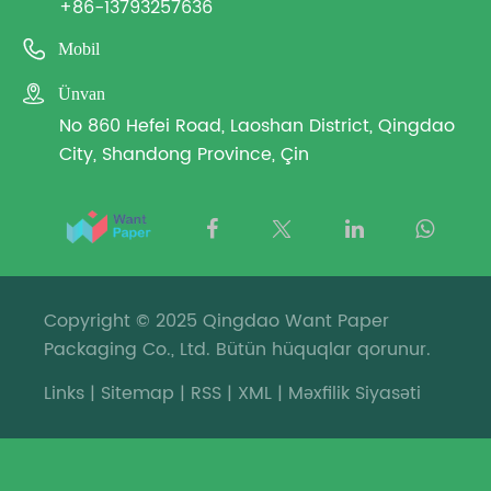
+86-13793257636

Mobil

Ünvan
No 860 Hefei Road, Laoshan District, Qingdao
City, Shandong Province, Çin
Copyright © 2025 Qingdao Want Paper
Packaging Co., Ltd. Bütün hüquqlar qorunur.
Links
|
Sitemap
|
RSS
|
XML
|
Məxfilik Siyasəti