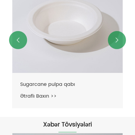


Sugarcane pulpa qabı
Ətraflı Baxın >>
Xəbər Tövsiyələri