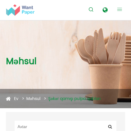


Məhsul
Ev
Məhsul
Şəkər qamışı pulpa qabları