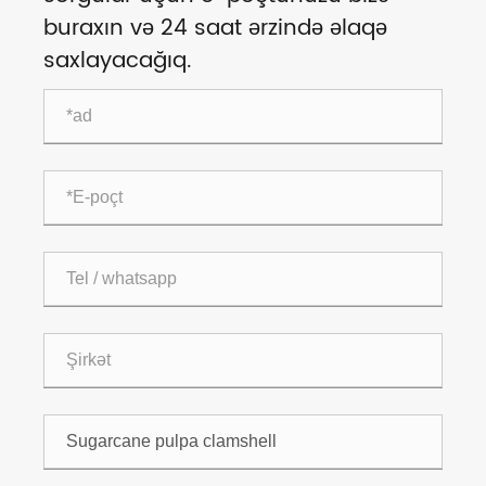
buraxın və 24 saat ərzində əlaqə
saxlayacağıq.