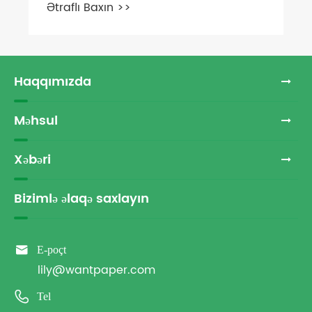
Ətraflı Baxın >>
Haqqımızda
Məhsul
Xəbəri
Bizimlə əlaqə saxlayın

E-poçt
lily@wantpaper.com

Tel