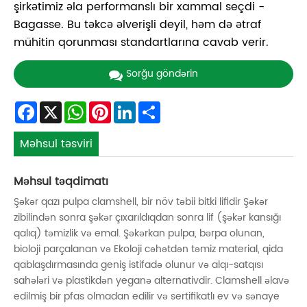
şirkətimiz əla performanslı bir xammal seçdi -
Bagasse. Bu təkcə əlverişli deyil, həm də ətraf
mühitin qorunması standartlarına cavab verir.
Sorğu göndərin
Facebook
X
WhatsApp
Pinterest
LinkedIn
Share
Məhsul təsviri
Məhsul təqdimatı
Şəkər qazı pulpa clamshell, bir növ təbii bitki lifidir Şəkər
zibilindən sonra şəkər çıxarıldıqdan sonra lif (şəkər kansığı
qalıq) təmizlik və emal. Şəkərkan pulpa, bərpa olunan,
bioloji parçalanan və Ekoloji cəhətdən təmiz material, qida
qablaşdırmasında geniş istifadə olunur və alqı-satqısı
sahələri və plastikdən yeganə alternativdir. Clamshell əlavə
edilmiş bir pfas olmadan edilir və sertifikatlı ev və sənaye