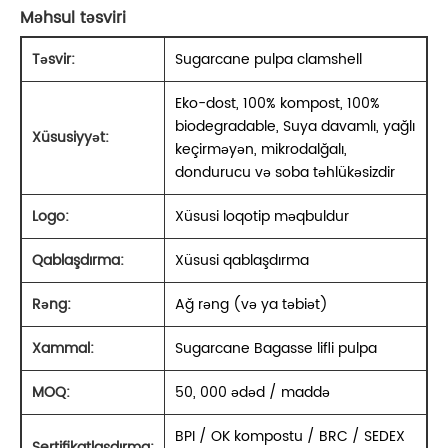
Məhsul təsviri
Təsvir:
Sugarcane pulpa clamshell
Eko-dost, 100% kompost, 100%
biodegradable, Suya davamlı, yağlı
Xüsusiyyət:
keçirməyən, mikrodalğalı,
dondurucu və soba təhlükəsizdir
Logo:
Xüsusi loqotip məqbuldur
Qablaşdırma:
Xüsusi qablaşdırma
Rəng:
Ağ rəng (və ya təbiət)
Xammal:
Sugarcane Bagasse lifli pulpa
MOQ:
50, 000 ədəd / maddə
BPI / OK kompostu / BRC / SEDEX
Sertifikatlaşdırma: