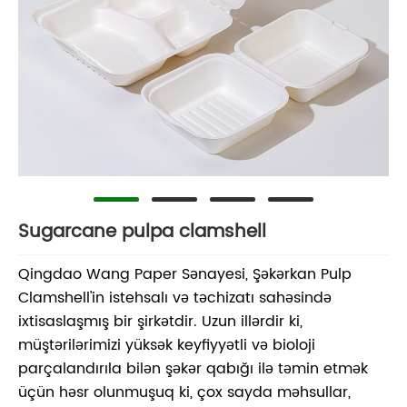
Sugarcane pulpa clamshell
Qingdao Wang Paper Sənayesi, Şəkərkan Pulp
Clamshell'in istehsalı və təchizatı sahəsində
ixtisaslaşmış bir şirkətdir. Uzun illərdir ki,
müştərilərimizi yüksək keyfiyyətli və bioloji
parçalandırıla bilən şəkər qabığı ilə təmin etmək
üçün həsr olunmuşuq ki, çox sayda məhsullar,