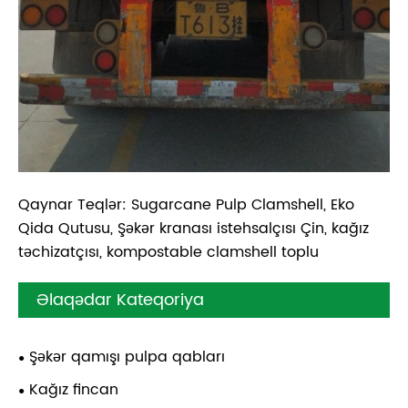
Qaynar Teqlər: Sugarcane Pulp Clamshell, Eko
Qida Qutusu, Şəkər kranası istehsalçısı Çin, kağız
təchizatçısı, kompostable clamshell toplu
Əlaqədar Kateqoriya
Şəkər qamışı pulpa qabları
Kağız fincan