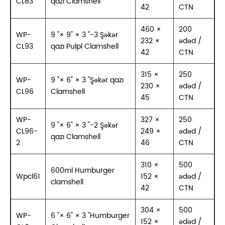
CL83
qazı Clamshell
42
CTN
460 ×
200
WP-
9 "× 9" × 3 "-3 Şəkər
232 ×
ədəd /
CL93
qazı Pulpl Clamshell
42
CTN
315 ×
250
WP-
9 "× 6" × 3 "Şəkər qazı
230 ×
ədəd /
CL96
Clamshell
45
CTN
WP-
327 ×
250
9 "× 6" × 3 "-2 Şəkər
CL96-
249 ×
ədəd /
qazı Clamshell
2
46
CTN
310 ×
500
600ml Humburger
Wpcl61
152 ×
ədəd /
clamshell
42
CTN
304 ×
500
WP-
6 "× 6" × 3 "Humburger
152 ×
ədəd /