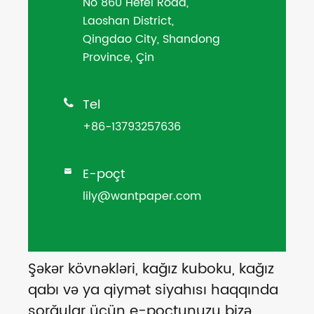
No 860 Hefei Road,
Laoshan District,
Qingdao City, Shandong
Province, Çin
Tel

+86-13793257636
E-poçt

lily@wantpaper.com
Şəkər kövnəkləri, kağız kuboku, kağız
qabı və ya qiymət siyahısı haqqında
sorğular üçün e-poçtunuzu bizə