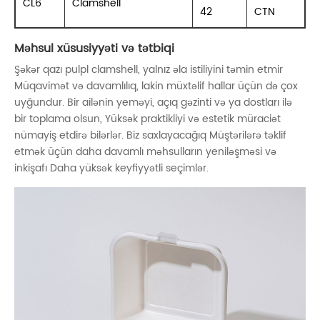
CL6
Clamshell
42
CTN
Məhsul xüsusiyyəti və tətbiqi
Şəkər qazı pulpl clamshell, yalnız əla istiliyini təmin etmir
Müqavimət və davamlılıq, lakin müxtəlif hallar üçün də çox
uyğundur. Bir ailənin yeməyi, açıq gəzinti və ya dostları ilə
bir toplama olsun, Yüksək praktikliyi və estetik müraciət
nümayiş etdirə bilərlər. Biz saxlayacağıq Müştərilərə təklif
etmək üçün daha davamlı məhsulların yeniləşməsi və
inkişafı Daha yüksək keyfiyyətli seçimlər.