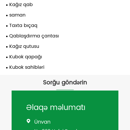
Kağız qab
saman
Taxta bıçaq
Qablaşdırma çantası
Kağız qutusu
Kubok qapağı
Kubok sahibləri
Sorğu göndərin
Əlaqə məlumatı
Ünvan
