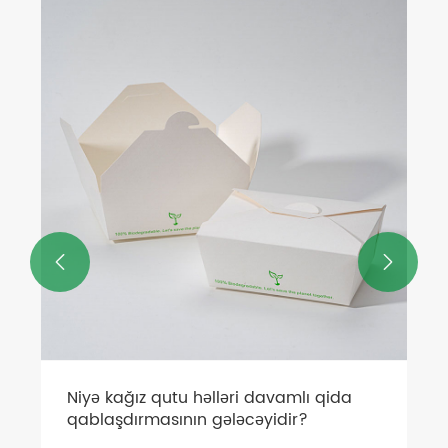


Niyə kağız qutu həlləri davamlı qida
qablaşdırmasının gələcəyidir?